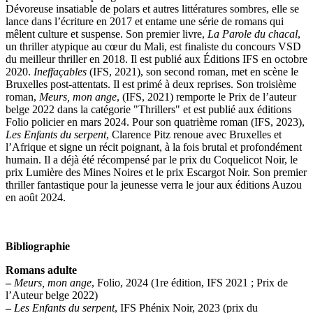
Dévoreuse insatiable de polars et autres littératures sombres, elle se
lance dans l’écriture en 2017 et entame une série de romans qui
mêlent culture et suspense. Son premier livre,
La Parole du chacal
,
un thriller atypique au cœur du Mali, est finaliste du concours VSD
du meilleur thriller en 2018. Il est publié aux Éditions IFS en octobre
2020.
Ineffaçables
(IFS, 2021), son second roman, met en scène le
Bruxelles post-attentats. Il est primé à deux reprises. Son troisième
roman,
Meurs, mon ange
, (IFS, 2021) remporte le Prix de l’auteur
belge 2022 dans la catégorie "Thrillers" et est publié aux éditions
Folio policier en mars 2024. Pour son quatrième roman (IFS, 2023),
Les Enfants du serpent
, Clarence Pitz renoue avec Bruxelles et
l’Afrique et signe un récit poignant, à la fois brutal et profondément
humain. Il a déjà été récompensé par le prix du Coquelicot Noir, le
prix Lumière des Mines Noires et le prix Escargot Noir. Son premier
thriller fantastique pour la jeunesse verra le jour aux éditions Auzou
en août 2024.
Bibliographie
Romans adulte
–
Meurs, mon ange
, Folio, 2024 (1re édition, IFS 2021 ; Prix de
l’Auteur belge 2022)
–
Les Enfants du serpent
, IFS Phénix Noir, 2023 (prix du