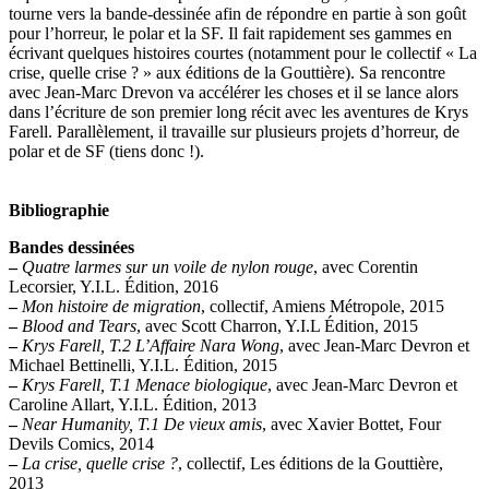
tourne vers la bande-dessinée afin de répondre en partie à son goût
pour l’horreur, le polar et la SF. Il fait rapidement ses gammes en
écrivant quelques histoires courtes (notamment pour le collectif « La
crise, quelle crise ? » aux éditions de la Gouttière). Sa rencontre
avec Jean-Marc Drevon va accélérer les choses et il se lance alors
dans l’écriture de son premier long récit avec les aventures de Krys
Farell. Parallèlement, il travaille sur plusieurs projets d’horreur, de
polar et de SF (tiens donc !).
Bibliographie
Bandes dessinées
–
Quatre larmes sur un voile de nylon rouge
, avec Corentin
Lecorsier, Y.I.L. Édition, 2016
–
Mon histoire de migration
, collectif, Amiens Métropole, 2015
–
Blood and Tears
, avec Scott Charron, Y.I.L Édition, 2015
–
Krys Farell, T.2 L’Affaire Nara Wong
, avec Jean-Marc Devron et
Michael Bettinelli, Y.I.L. Édition, 2015
–
Krys Farell, T.1 Menace biologique
, avec Jean-Marc Devron et
Caroline Allart, Y.I.L. Édition, 2013
–
Near Humanity, T.1 De vieux amis
, avec Xavier Bottet, Four
Devils Comics, 2014
–
La crise, quelle crise ?
, collectif, Les éditions de la Gouttière,
2013