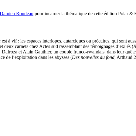
Damien Roudeau
pour incarner la thématique de cette édition Polar & H
st à vif : les espaces interlopes, autarciques ou précaires, qui sont auss
 et deux carnets chez Actes sud rassemblant des témoignages d’exilés (
B
ibi, Dafroza et Alain Gauthier, un couple franco-rwandais, dans leur quê
ce de l’exploitation dans les abysses (
Des nouvelles du fond
, Arthaud 