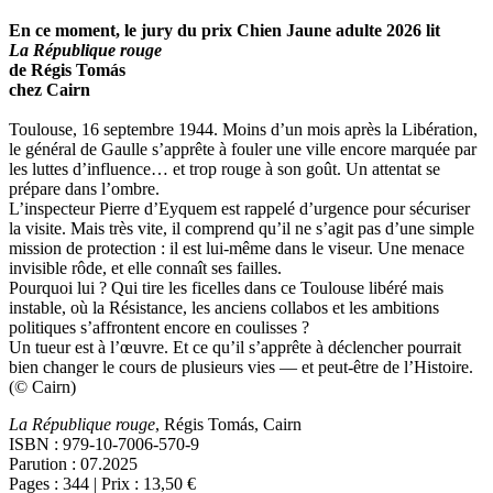
En ce moment, le jury du prix Chien Jaune adulte 2026 lit
La République rouge
de Régis Tomás
chez Cairn
Toulouse, 16 septembre 1944. Moins d’un mois après la Libération,
le général de Gaulle s’apprête à fouler une ville encore marquée par
les luttes d’influence… et trop rouge à son goût. Un attentat se
prépare dans l’ombre.
L’inspecteur Pierre d’Eyquem est rappelé d’urgence pour sécuriser
la visite. Mais très vite, il comprend qu’il ne s’agit pas d’une simple
mission de protection : il est lui-même dans le viseur. Une menace
invisible rôde, et elle connaît ses failles.
Pourquoi lui ? Qui tire les ficelles dans ce Toulouse libéré mais
instable, où la Résistance, les anciens collabos et les ambitions
politiques s’affrontent encore en coulisses ?
Un tueur est à l’œuvre. Et ce qu’il s’apprête à déclencher pourrait
bien changer le cours de plusieurs vies — et peut-être de l’Histoire.
(© Cairn)
La République rouge
, Régis Tomás, Cairn
ISBN : 979-10-7006-570-9
Parution : 07.2025
Pages : 344 | Prix : 13,50 €