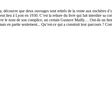
y, découvre que deux ouvrages sont retirés de la vente aux enchères d’un
ut lieu à Lyon en 1930. C’est la reliure du livre qui fait interdire sa c
 le nom de son complice, un certain Gustave Mailly… Ont-ils un lien d
n, mais en partie seulement... Qu’est-ce qui a construit leur parcours ? 