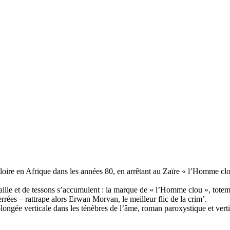
e en Afrique dans les années 80, en arrêtant au Zaïre « l’Homme clou »,
raille et de tessons s’accumulent : la marque de « l’Homme clou », totem
rrées – rattrape alors Erwan Morvan, le meilleur flic de la crim’.
ongée verticale dans les ténèbres de l’âme, roman paroxystique et verti