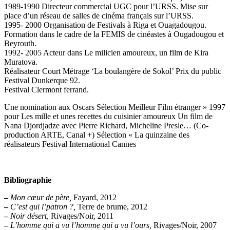
1989-1990 Directeur commercial UGC pour l’URSS. Mise sur
place d’un réseau de salles de cinéma français sur l’URSS.
1995- 2000 Organisation de Festivals à Riga et Ouagadougou.
Formation dans le cadre de la FEMIS de cinéastes à Ougadougou et
Beyrouth.
1992- 2005 Acteur dans Le milicien amoureux, un film de Kira
Muratova.
Réalisateur Court Métrage ‘La boulangère de Sokol’ Prix du public
Festival Dunkerque 92.
Festival Clermont ferrand.
Une nomination aux Oscars Sélection Meilleur Film étranger » 1997
pour Les mille et unes recettes du cuisinier amoureux Un film de
Nana Djordjadze avec Pierre Richard, Micheline Presle… (Co-
production ARTE, Canal +) Sélection « La quinzaine des
réalisateurs Festival International Cannes
Bibliographie
–
Mon cœur de père,
Fayard, 2012
–
C’est qui l’patron ?,
Terre de brume, 2012
–
Noir désert,
Rivages/Noir, 2011
–
L’homme qui a vu l’homme qui a vu l’ours,
Rivages/Noir, 2007