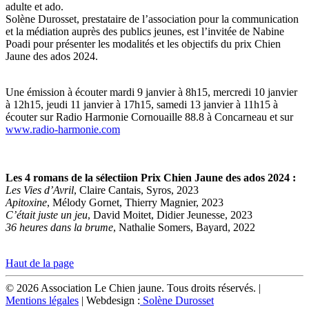
adulte et ado.
Solène Durosset, prestataire de l’association pour la communication
et la médiation auprès des publics jeunes, est l’invitée de Nabine
Poadi pour présenter les modalités et les objectifs du prix Chien
Jaune des ados 2024.
Une émission à écouter mardi 9 janvier à 8h15, mercredi 10 janvier
à 12h15, jeudi 11 janvier à 17h15, samedi 13 janvier à 11h15 à
écouter sur Radio Harmonie Cornouaille 88.8 à Concarneau et sur
www.radio-harmonie.com
Les 4 romans de la sélectiion Prix Chien Jaune des ados 2024 :
Les Vies d’Avril
, Claire Cantais, Syros, 2023
Apitoxine
, Mélody Gornet, Thierry Magnier, 2023
C’était juste un jeu
, David Moitet, Didier Jeunesse, 2023
36 heures dans la brume
, Nathalie Somers, Bayard, 2022
Haut de la page
© 2026 Association Le Chien jaune. Tous droits réservés. |
Mentions légales
| Webdesign :
Solène Durosset