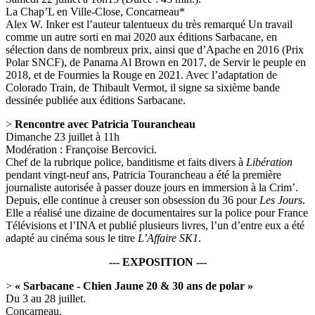
La Chap’L en Ville-Close, Concarneau*
Alex W. Inker est l’auteur talentueux du très remarqué Un travail
comme un autre sorti en mai 2020 aux éditions Sarbacane, en
sélection dans de nombreux prix, ainsi que d’Apache en 2016 (Prix
Polar SNCF), de Panama Al Brown en 2017, de Servir le peuple en
2018, et de Fourmies la Rouge en 2021. Avec l’adaptation de
Colorado Train, de Thibault Vermot, il signe sa sixième bande
dessinée publiée aux éditions Sarbacane.
>
Rencontre avec Patricia Tourancheau
Dimanche 23 juillet à 11h
Modération : Françoise Bercovici.
Chef de la rubrique police, banditisme et faits divers à
Libération
pendant vingt-neuf ans, Patricia Tourancheau a été la première
journaliste autorisée à passer douze jours en immersion à la Crim’.
Depuis, elle continue à creuser son obsession du 36 pour
Les Jours
.
Elle a réalisé une dizaine de documentaires sur la police pour France
Télévisions et l’INA et publié plusieurs livres, l’un d’entre eux a été
adapté au cinéma sous le titre
L’Affaire SK1
.
--- EXPOSITION ---
>
« Sarbacane - Chien Jaune 20 & 30 ans de polar »
Du 3 au 28 juillet.
Concarneau.