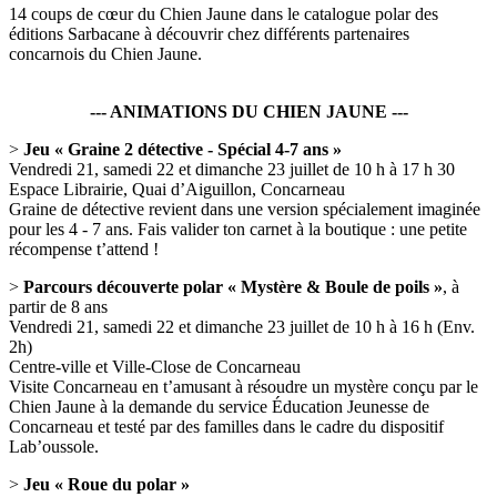
14 coups de cœur du Chien Jaune dans le catalogue polar des
éditions Sarbacane à découvrir chez différents partenaires
concarnois du Chien Jaune.
--- ANIMATIONS DU CHIEN JAUNE ---
>
Jeu « Graine 2 détective - Spécial 4-7 ans »
Vendredi 21, samedi 22 et dimanche 23 juillet de 10 h à 17 h 30
Espace Librairie, Quai d’Aiguillon, Concarneau
Graine de détective revient dans une version spécialement imaginée
pour les 4 - 7 ans. Fais valider ton carnet à la boutique : une petite
récompense t’attend !
>
Parcours découverte polar « Mystère & Boule de poils »
, à
partir de 8 ans
Vendredi 21, samedi 22 et dimanche 23 juillet de 10 h à 16 h (Env.
2h)
Centre-ville et Ville-Close de Concarneau
Visite Concarneau en t’amusant à résoudre un mystère conçu par le
Chien Jaune à la demande du service Éducation Jeunesse de
Concarneau et testé par des familles dans le cadre du dispositif
Lab’oussole.
>
Jeu « Roue du polar »