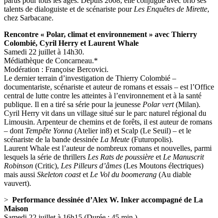
parus pour tous les âges. Depuis 2008, elle conjugue avec brio ses
talents de dialoguiste et de scénariste pour
Les Enquêtes de Mirette
,
chez Sarbacane.
Rencontre « Polar, climat et environnement » avec Thierry
Colombié, Cyril Herry et Laurent Whale
Samedi 22 juillet à 14h30.
Médiathèque de Concarneau.*
Modération : Françoise Bercovici.
Le dernier terrain d’investigation de Thierry Colombié –
documentariste, scénariste et auteur de romans et essais – est l’Office
central de lutte contre les atteintes à l’environnement et à la santé
publique. Il en a tiré sa série pour la jeunesse
Polar vert
(Milan).
Cyril Herry vit dans un village situé sur le parc naturel régional du
Limousin. Arpenteur de chemins et de forêts, il est auteur de romans
– dont
Tempête Yonna
(Atelier in8) et Scalp (Le Seuil) – et le
scénariste de la bande dessinée
La Meute
(Futuropolis).
Laurent Whale est l’auteur de nombreux romans et nouvelles, parmi
lesquels la série de thrillers
Les Rats de poussière
et
Le Manuscrit
Robinson
(Critic),
Les Pilleurs d’âmes
(Les Moutons électriques)
mais aussi
Skeleton coast
et
Le Vol du boomerang
(Au diable
vauvert).
>
Performance dessinée d’Alex W. Inker accompagné de La
Maison
Samedi 22 juillet à 16h15 (Durée : 45 min.).