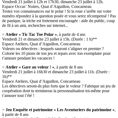
Vendredi 21 juillet à 12h et 17h30, dimanche 23 juillet à 12h.
Espace Occas’ Noires, Quai d’Aiguillon, Concarneau
Testez vos connaissances sur le polar ! Si la roue s’arrête sur votre
numéro répondez à la question posée et vous serez récompensé ! Pas
de panique, la triche est fortement encouragée : aide du public, coup
de fil à un ami, recherches sur internet...
>
Atelier « Tic Tac Toe Polar »
, à partir de 4 ans
Vendredi 21 et dimanche 23 juillet à 15h. (Durée : 1 h)**
Espace Ateliers, Quai d’Aiguillon, Concarneau
Voleurs ou détectives : lesquels sauront s’aligner en premier ?
Colorie les 10 pions de ton jeu et repars avec ton exemplaire pour
t’amuser pendant les vacances !
>
Atelier « Gare au voleur ! »
, à partir de 8 ans
Vendredi 21 juillet à 16h30 et dimanche 23 juillet à 11h. (Durée :
1h)**
Espace Ateliers, Quai d’Aiguillon, Concarneau
Les détectives seront-ils plus forts que le voleur ? Fabrique un jeu de
coopération dont tu termineras la personnalisation toi-même pour
t’amuser tout l’été !
>
Jeu Enquête et patrimoine « Les Aventuriers du patrimoine »
,
à partir de 8 ans