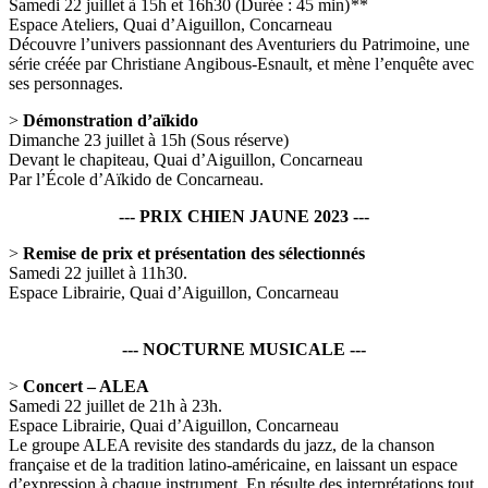
Samedi 22 juillet à 15h et 16h30 (Durée : 45 min) **
Espace Ateliers, Quai d’Aiguillon, Concarneau
Découvre l’univers passionnant des Aventuriers du Patrimoine, une
série créée par Christiane Angibous-Esnault, et mène l’enquête avec
ses personnages.
>
Démonstration d’aïkido
Dimanche 23 juillet à 15h (Sous réserve)
Devant le chapiteau, Quai d’Aiguillon, Concarneau
Par l’École d’Aïkido de Concarneau.
--- PRIX CHIEN JAUNE 2023 ---
>
Remise de prix et présentation des sélectionnés
Samedi 22 juillet à 11h30.
Espace Librairie, Quai d’Aiguillon, Concarneau
--- NOCTURNE MUSICALE ---
>
Concert – ALEA
Samedi 22 juillet de 21h à 23h.
Espace Librairie, Quai d’Aiguillon, Concarneau
Le groupe ALEA revisite des standards du jazz, de la chanson
française et de la tradition latino-américaine, en laissant un espace
d’expression à chaque instrument. En résulte des interprétations tout