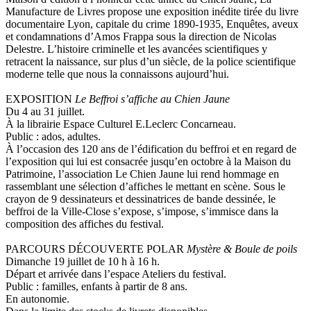
Manufacture de Livres propose une exposition inédite tirée du livre
documentaire Lyon, capitale du crime 1890-1935, Enquêtes, aveux
et condamnations d’Amos Frappa sous la direction de Nicolas
Delestre. L’histoire criminelle et les avancées scientifiques y
retracent la naissance, sur plus d’un siècle, de la police scientifique
moderne telle que nous la connaissons aujourd’hui.
EXPOSITION
Le Beffroi s’affiche au Chien Jaune
Du 4 au 31 juillet.
À la librairie Espace Culturel E.Leclerc Concarneau.
Public : ados, adultes.
À l’occasion des 120 ans de l’édification du beffroi et en regard de
l’exposition qui lui est consacrée jusqu’en octobre à la Maison du
Patrimoine, l’association Le Chien Jaune lui rend hommage en
rassemblant une sélection d’affiches le mettant en scène. Sous le
crayon de 9 dessinateurs et dessinatrices de bande dessinée, le
beffroi de la Ville-Close s’expose, s’impose, s’immisce dans la
composition des affiches du festival.
PARCOURS DÉCOUVERTE POLAR
Mystère & Boule de poils
Dimanche 19 juillet de 10 h à 16 h.
Départ et arrivée dans l’espace Ateliers du festival.
Public : familles, enfants à partir de 8 ans.
En autonomie.