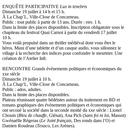
ENQUÊTE PARTICIPATIVE
Lux in tenebris
Dimanche 19 juillet à 14 h et 15 h.
À La Chap’L, Ville-Close de Concarneau.
Public : tout public à partir de 13 ans. Durée : env. 1 h.
Dans la limite des places disponibles. Inscription obligatoire sous le
chapiteau du festival Quai Carnot à partir du vendredi 17 juillet
10 h.
Vous voilà propulsé dans un thriller médiéval dont vous êtes le
héros. Muni d’une tablette et d’un casque audio, vous sillonnez le
village à la recherche des indices pour confondre le meurtrier. Une
création de l’Atelier In8.
RENCONTRE Grands événements politiques et économiques du
xxe siècle
Dimanche 19 juillet à 10 h.
À La Chap’L, Ville-Close de Concarneau.
Public : ados, adultes.
Dans la limite des places disponibles.
Plateau réunissant quatre bédéistes autour du traitement en BD et
romans graphiques des événements politiques et économiques qui
ont secoué la société dans la seconde moitié du xxe siècle : Lionel
Chouin (
Bleu de chauffe
, Glénat), Ana Pich (
Sans foi ni loi
, Massot)
Gwénaëlle Régerau (
Le Joint français
, Des ronds dans l’O) et
Damien Roudeau (
Texaco
, Les Arènes).