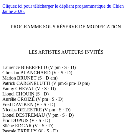
Cliquez ici pour télécharger le dépliant programmatique du Chien
Jaune 2026.
PROGRAMME SOUS RÉSERVE DE MODIFICATION
LES ARTISTES AUTEURS INVITÉS
Laurence BIBERFELD (V pm · S · D)
Christian BLANCHARD (V · S · D)
Marion BRUNET (S · D am)
Patrick CARGNELUTTI (V pm·S pm· D pm)
Fanny CHEVAL (V · S · D)
Lionel CHOUIN (S · D)
Aurélie CROIZÉ (V pm · S · D)
Fred DAVIKEN (V · S · D)
Nicolas DELESTRE (V pm · S · D)
Lionel DESTREMAU (V pm · S · D)
Éric DUPUIS (V · S · D)
Silène EDGAR (V · S · D)
Pascale EXPILLY (V · S · D)