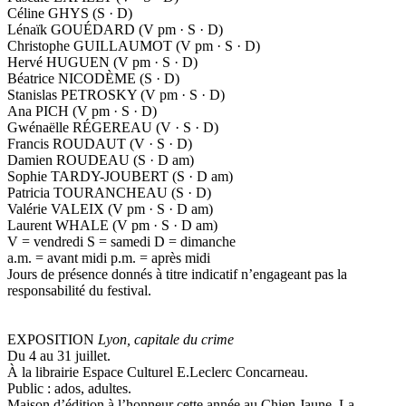
Céline GHYS (S · D)
Lénaïk GOUÉDARD (V pm · S · D)
Christophe GUILLAUMOT (V pm · S · D)
Hervé HUGUEN (V pm · S · D)
Béatrice NICODÈME (S · D)
Stanislas PETROSKY (V pm · S · D)
Ana PICH (V pm · S · D)
Gwénaëlle RÉGEREAU (V · S · D)
Francis ROUDAUT (V · S · D)
Damien ROUDEAU (S · D am)
Sophie TARDY-JOUBERT (S · D am)
Patricia TOURANCHEAU (S · D)
Valérie VALEIX (V pm · S · D am)
Laurent WHALE (V pm · S · D am)
V = vendredi S = samedi D = dimanche
a.m. = avant midi p.m. = après midi
Jours de présence donnés à titre indicatif n’engageant pas la
responsabilité du festival.
EXPOSITION
Lyon, capitale du crime
Du 4 au 31 juillet.
À la librairie Espace Culturel E.Leclerc Concarneau.
Public : ados, adultes.
Maison d’édition à l’honneur cette année au Chien Jaune, La