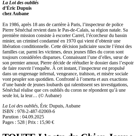
La Loi des oubliés
d’Éric Dupuis
chez Aubane
En 1986, après 18 ans de carrière à Paris, l’inspecteur de police
Pierre Sénéchal revient dans le Pas-de-Calais, sa région natale. Sa
première mission consiste à escorter Carrel, l’écorcheur du bassin
minier, un criminel condamné en 1970 qui vient d’obtenir une
libération conditionnelle. Cette décision judiciaire suscite l’émoi des
familles car, parmi les victimes, deux jeunes filles du coron sont
toujours considérées disparues. Connaissant l’une d’elles, sœur de
son premier amour, Pierre décide de réétudier le dossier dans l’espoir
de faire rouvrir l’enquête. À cet instant, l’inspecteur est propulsé
dans un engrenage infernal, vengeance, trahison, et misère sociale
vont peupler son quotidien. Confronté à l’omerta et aux exactions
d’une bande de jeunes loubards qui ralentissent ses investigations,
Sénéchal réalise que ces oubliés du coron ne répondent qu’à une
seule loi, la leur… (© Aubane)
La Loi des oubliés
, Éric Dupuis, Aubane
ISBN : 978-2-487-02069-6
Parution : 04.09.2025
Pages : 528 | Prix : 15,90 €