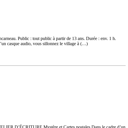
arneau. Public : tout public à partir de 13 ans. Durée : env. 1 h.
n casque audio, vous sillonnez le village à (…)
min. ATELIER D’ÉCRITURE Mystère et Cartes postales Dans le cadre d’un