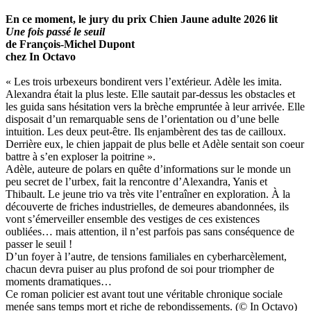
En ce moment, le jury du prix Chien Jaune adulte 2026 lit
Une fois passé le seuil
de François-Michel Dupont
chez In Octavo
« Les trois urbexeurs bondirent vers l’extérieur. Adèle les imita.
Alexandra était la plus leste. Elle sautait par-dessus les obstacles et
les guida sans hésitation vers la brèche empruntée à leur arrivée. Elle
disposait d’un remarquable sens de l’orientation ou d’une belle
intuition. Les deux peut-être. Ils enjambèrent des tas de cailloux.
Derrière eux, le chien jappait de plus belle et Adèle sentait son coeur
battre à s’en exploser la poitrine ».
Adèle, auteure de polars en quête d’informations sur le monde un
peu secret de l’urbex, fait la rencontre d’Alexandra, Yanis et
Thibault. Le jeune trio va très vite l’entraîner en exploration. À la
découverte de friches industrielles, de demeures abandonnées, ils
vont s’émerveiller ensemble des vestiges de ces existences
oubliées… mais attention, il n’est parfois pas sans conséquence de
passer le seuil !
D’un foyer à l’autre, de tensions familiales en cyberharcèlement,
chacun devra puiser au plus profond de soi pour triompher de
moments dramatiques…
Ce roman policier est avant tout une véritable chronique sociale
menée sans temps mort et riche de rebondissements. (© In Octavo)