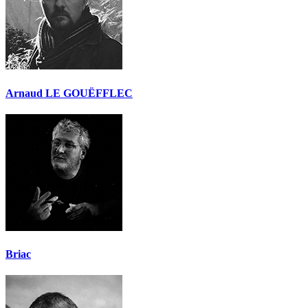
Arnaud LE GOUËFFLEC
Briac