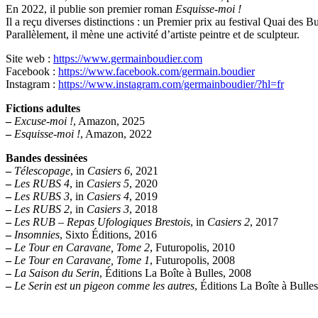
En 2022, il publie son premier roman
Esquisse-moi !
Il a reçu diverses distinctions : un Premier prix au festival Quai des 
Parallèlement, il mène une activité d’artiste peintre et de sculpteur.
Site web :
https://www.germainboudier.com
Facebook :
https://www.facebook.com/germain.boudier
Instagram :
https://www.instagram.com/germainboudier/?hl=fr
Fictions adultes
–
Excuse-moi !
, Amazon, 2025
–
Esquisse-moi !
, Amazon, 2022
Bandes dessinées
–
Télescopage
, in
Casiers 6
, 2021
–
Les RUBS 4
, in
Casiers 5
, 2020
–
Les RUBS 3
, in
Casiers 4
, 2019
–
Les RUBS 2
, in
Casiers 3
, 2018
–
Les RUB – Repas Ufologiques Brestois
, in
Casiers 2
, 2017
–
Insomnies
, Sixto Éditions, 2016
–
Le Tour en Caravane, Tome 2
, Futuropolis, 2010
–
Le Tour en Caravane, Tome 1
, Futuropolis, 2008
–
La Saison du Serin
, Éditions La Boîte à Bulles, 2008
–
Le Serin est un pigeon comme les autres
, Éditions La Boîte à Bulle