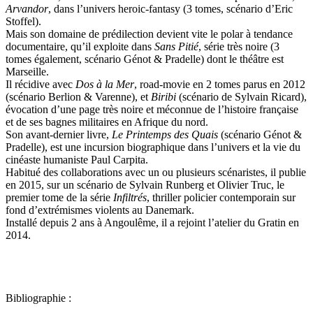
Arvandor
, dans l’univers heroic-fantasy (3 tomes, scénario d’Eric
Stoffel).
Mais son domaine de prédilection devient vite le polar à tendance
documentaire, qu’il exploite dans
Sans Pitié
, série très noire (3
tomes également, scénario Génot & Pradelle) dont le théâtre est
Marseille.
Il récidive avec
Dos à la Mer
, road-movie en 2 tomes parus en 2012
(scénario Berlion & Varenne), et
Biribi
(scénario de Sylvain Ricard),
évocation d’une page très noire et méconnue de l’histoire française
et de ses bagnes militaires en Afrique du nord.
Son avant-dernier livre,
Le Printemps des Quais
(scénario Génot &
Pradelle), est une incursion biographique dans l’univers et la vie du
cinéaste humaniste Paul Carpita.
Habitué des collaborations avec un ou plusieurs scénaristes, il publie
en 2015, sur un scénario de Sylvain Runberg et Olivier Truc, le
premier tome de la série
Infiltrés
, thriller policier contemporain sur
fond d’extrémismes violents au Danemark.
Installé depuis 2 ans à Angoulême, il a rejoint l’atelier du Gratin en
2014.
Bibliographie :