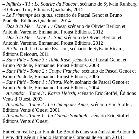
–
Infiltrés - T1 : Le Sourire du Faucon
, scénario de Sylvain Runberg
et Olivier Truc, Editions Quadrants, 2015
–
Le Printemps des quais
, scénario de Pascal Genot et Bruno
Pradelle, Éditions Quadrants, 2014
–
Dos à la Mer - Livre 1 : Ouest
, scénario de Olivier Berlion et
Antonin Varenne, Emmanuel Proust Éditions, 2012
–
Dos à la Mer - Livre 2 : Sud
, scénario de Olivier Berlion et
Antonin Varenne, Emmanuel Proust Éditions, 2012
–
Biribi
, coll. La Grande Evasion, scénario de Sylvain Ricard,
Éditions Delcourt, 2011
–
Sans Pitié - Tome 3 : Table Rase
, scénario de Pascal Genot et
Bruno Pradelle, Emmanuel Proust Éditions, 2008
–
Sans Pitié - Tome 2 : Coupe Franche
, scénario de Pascal Genot et
Bruno Pradelle, Emmanuel Proust Éditions, 2006
–
Sans Pitié - Tome 1 : Mistral Noir
, scénario de Pascal Genot et
Bruno Pradelle, Emmanuel Proust Éditions, 2004
–
Arvandor - Tome 3 : Karra-Helesh
, scénario Eric Stoffel, Éditions
Vents d’Ouest, 2003
–
Arvandor - Tome 2 : Le Champ des Ames
, scénario Eric Stoffel,
Éditions Vents d’Ouest, 2001
–
Arvandor - Tome 1 : La Cabale Sombreh
, scénario Eric Stoffel,
Éditions Vents d’Ouest,
Entretien réalisé par Firmin Le Bourhis dans son émission Autour du
Livre, diffusée sur Radio Harmonie Cornouaille en juin 2013 :