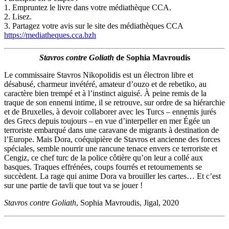
1. Empruntez le livre dans votre médiathèque CCA.
2. Lisez.
3. Partagez votre avis sur le site des médiathèques CCA
https://mediatheques.cca.bzh
Stavros contre Goliath
de Sophia Mavroudis
Le commissaire Stavros Nikopolidis est un électron libre et
désabusé, charmeur invétéré, amateur d’ouzo et de rebetiko, au
caractère bien trempé et à l’instinct aiguisé. À peine remis de la
traque de son ennemi intime, il se retrouve, sur ordre de sa hiérarchie
et de Bruxelles, à devoir collaborer avec les Turcs – ennemis jurés
des Grecs depuis toujours – en vue d’interpeller en mer Égée un
terroriste embarqué dans une caravane de migrants à destination de
l’Europe. Mais Dora, coéquipière de Stavros et ancienne des forces
spéciales, semble nourrir une rancune tenace envers ce terroriste et
Cengiz, ce chef turc de la police côtière qu’on leur a collé aux
basques. Traques effrénées, coups fourrés et retournements se
succèdent. La rage qui anime Dora va brouiller les cartes… Et c’est
sur une partie de tavli que tout va se jouer !
Stavros contre Goliath
, Sophia Mavroudis, Jigal, 2020