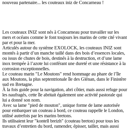
nouveau partenaire... les couteaux iniz de Concarneau !
Les couteaux INIZ sont nés à Concarneau pour travailler sur les
mers et océans comme le font toujours les marins de cette cité vivant
par et pour la mer.
Articulés autour du système EXOLOCK, les couteaux INIZ sont
montés à partir d’un manche taillé dans des bois d’essences locales,
ou issus de chutes de bois, destinés à la destruction, et d’une lame
inox trempée à l’azote lui conférant une dureté et une résistance à la
corrosion exceptionnelles.
Le couteau marin "Le Moutons" rend hommage au phare de l’île
aux Moutons, la plus septentrionale île des Glénan, dans le Finistère
sud en Bretagne.
À la fois guide pour la navigation, abri côtier, mais aussi refuge pour
les naufragés, cette île abritait également une activité pastorale qui
lui a donné son nom.
Avec sa lame "pied de mouton", unique forme de lame autorisée
pour embarquer un couteau à bord, ce couteau rappelle le London,
utilisé autrefois par les marins bretons.
Ils utilisaient leur "kontell breizh" (couteau breton) pour tous les
travaux d’entretien du bord, ramender, épisser, tailler, mais aussi