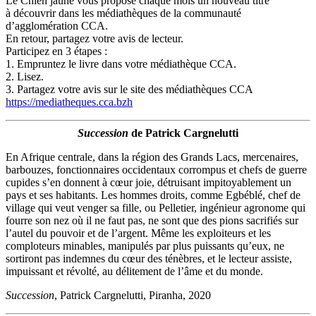
Le Chien jaune vous propose chaque mois un nouveau titre
à découvrir dans les médiathèques de la communauté
d’agglomération CCA.
En retour, partagez votre avis de lecteur.
Participez en 3 étapes :
1. Empruntez le livre dans votre médiathèque CCA.
2. Lisez.
3. Partagez votre avis sur le site des médiathèques CCA
https://mediatheques.cca.bzh
Succession
de Patrick Cargnelutti
En Afrique centrale, dans la région des Grands Lacs, mercenaires,
barbouzes, fonctionnaires occidentaux corrompus et chefs de guerre
cupides s’en donnent à cœur joie, détruisant impitoyablement un
pays et ses habitants. Les hommes droits, comme Egbéblé, chef de
village qui veut venger sa fille, ou Pelletier, ingénieur agronome qui
fourre son nez où il ne faut pas, ne sont que des pions sacrifiés sur
l’autel du pouvoir et de l’argent. Même les exploiteurs et les
comploteurs minables, manipulés par plus puissants qu’eux, ne
sortiront pas indemnes du cœur des ténèbres, et le lecteur assiste,
impuissant et révolté, au délitement de l’âme et du monde.
Succession
, Patrick Cargnelutti, Piranha, 2020