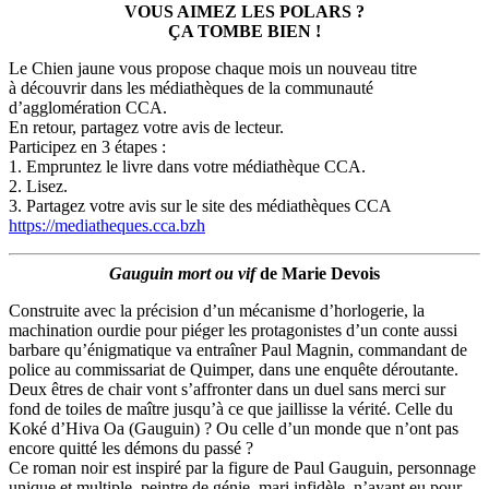
VOUS AIMEZ LES POLARS ?
ÇA TOMBE BIEN !
Le Chien jaune vous propose chaque mois un nouveau titre
à découvrir dans les médiathèques de la communauté
d’agglomération CCA.
En retour, partagez votre avis de lecteur.
Participez en 3 étapes :
1. Empruntez le livre dans votre médiathèque CCA.
2. Lisez.
3. Partagez votre avis sur le site des médiathèques CCA
https://mediatheques.cca.bzh
Gauguin mort ou vif
de Marie Devois
Construite avec la précision d’un mécanisme d’horlogerie, la
machination ourdie pour piéger les protagonistes d’un conte aussi
barbare qu’énigmatique va entraîner Paul Magnin, commandant de
police au commissariat de Quimper, dans une enquête déroutante.
Deux êtres de chair vont s’affronter dans un duel sans merci sur
fond de toiles de maître jusqu’à ce que jaillisse la vérité. Celle du
Koké d’Hiva Oa (Gauguin) ? Ou celle d’un monde que n’ont pas
encore quitté les démons du passé ?
Ce roman noir est inspiré par la figure de Paul Gauguin, personnage
unique et multiple, peintre de génie, mari infidèle, n’ayant eu pour