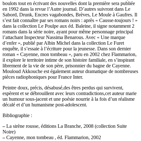
boulots tout en écrivant des nouvelles dont la première sera publiée
en 1992 dans la revue l’Autre journal. D’autres suivront dans Le
Sabord, Drunk, Encres vagabondes, Brèves, Le Moule à Gaufres. Il
s’est fait connaître par ses romans noirs : après « Causse-toujours ! »
dans la collection Le Poulpe aux éd. Baleine, il signe notamment 2
romans dans la série noire, ayant pour même personnage principal
l’attachant Inspecteur Nassima Benarous. Avec « Une marque
d’enfer », publié par Albin Michel dans la collection Le Furet
enquête, il s’essaie à l’écriture pour la jeunesse. Dans son dernier
roman « Cayenne, mon tombeau », paru en 2002 chez Flammarion,
il explore le territoire intime de son histoire familiale, en s’inspirant
librement de la vie de son père, prisonnier du bagne de Cayenne.
Mouloud Akkouche est également auteur dramatique de nombreuses
pièces radiophoniques pour France Inter.
Peintre doux, précis, désabusé,des êtres perdus qui survivent,
espèrent et se débrouillent avec leurs contradictions,cet auteur marie
un humour sous-jacent et une poésie nourrie à la fois d’un réalisme
décalé et d’un humanisme post-adolescent.
Bibliographie :
–
La sirène rousse, éditions La Branche, 2008 (collection Suite
Noire)
–
Cayenne, mon tombeau , éd. Flammarion, 2002