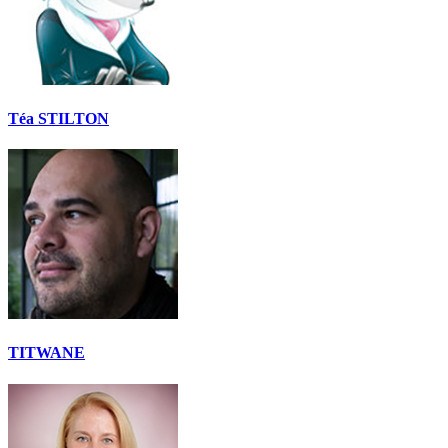
Téa STILTON
TITWANE