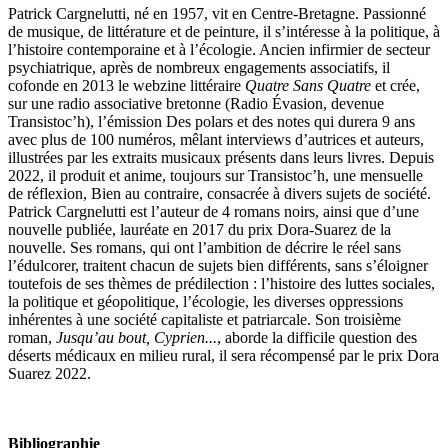
Patrick Cargnelutti, né en 1957, vit en Centre-Bretagne. Passionné
de musique, de littérature et de peinture, il s’intéresse à la politique, à
l’histoire contemporaine et à l’écologie. Ancien infirmier de secteur
psychiatrique, après de nombreux engagements associatifs, il
cofonde en 2013 le webzine littéraire
Quatre Sans Quatre
et crée,
sur une radio associative bretonne (Radio Évasion, devenue
Transistoc’h), l’émission Des polars et des notes qui durera 9 ans
avec plus de 100 numéros, mêlant interviews d’autrices et auteurs,
illustrées par les extraits musicaux présents dans leurs livres. Depuis
2022, il produit et anime, toujours sur Transistoc’h, une mensuelle
de réflexion, Bien au contraire, consacrée à divers sujets de société.
Patrick Cargnelutti est l’auteur de 4 romans noirs, ainsi que d’une
nouvelle publiée, lauréate en 2017 du prix Dora-Suarez de la
nouvelle. Ses romans, qui ont l’ambition de décrire le réel sans
l’édulcorer, traitent chacun de sujets bien différents, sans s’éloigner
toutefois de ses thèmes de prédilection : l’histoire des luttes sociales,
la politique et géopolitique, l’écologie, les diverses oppressions
inhérentes à une société capitaliste et patriarcale. Son troisième
roman,
Jusqu’au bout, Cyprien...
, aborde la difficile question des
déserts médicaux en milieu rural, il sera récompensé par le prix Dora
Suarez 2022.
Bibliographie