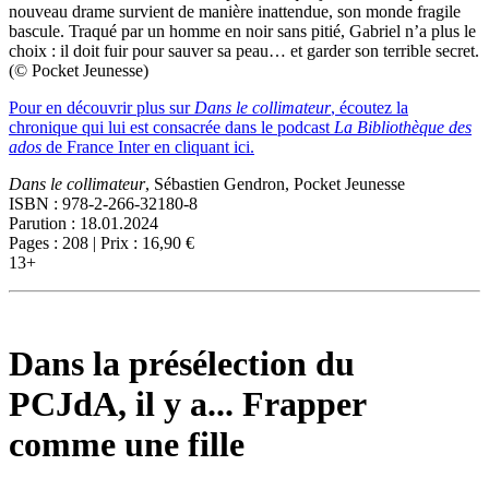
nouveau drame survient de manière inattendue, son monde fragile
bascule. Traqué par un homme en noir sans pitié, Gabriel n’a plus le
choix : il doit fuir pour sauver sa peau… et garder son terrible secret.
(© Pocket Jeunesse)
Pour en découvrir plus sur
Dans le collimateur
, écoutez la
chronique qui lui est consacrée dans le podcast
La Bibliothèque des
ados
de France Inter en cliquant ici.
Dans le collimateur
, Sébastien Gendron, Pocket Jeunesse
ISBN : 978-2-266-32180-8
Parution : 18.01.2024
Pages : 208 | Prix : 16,90 €
13+
Dans la présélection du
PCJdA, il y a... Frapper
comme une fille