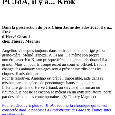
PCJdA, il y a... Krok
Dans la présélection du prix Chien Jaune des ados 2025, il y a...
Krok
d’Hervé Giraud
chez Thierry Magnier
Angelino vit depuis toujours dans le cirque familial dirigé par sa
grand-mère, Mémé Trapèze. À 14 ans, il a même son propre
numéro, avec KroK, son presque-frère, le tigre auprès duquel il a
grandi. Mais un jour, la troupe reçoit un courrier officiel. La loi a
changé, les animaux sauvages sont à présent interdits dans les
cirques. KroK doit partir.
Pour le retrouver, Angelino est prêt à l’impossible, aidé dans sa
mission par une galerie de personnages hauts en couleur.
L’écriture géniale d’Hervé Giraud, au service d’un roman où
l’humour, la poésie et l’action se mêlent en un ovni jubilatoire, porté
par des thématiques contemporaines. (© Thierry Magnier)
Pour en découvrir plus sur
Krok
: écoutez la chronique qui lui est
consacrée dans le podcast
La Bibliothèque des ados
de France Inter
en cliquant ici.