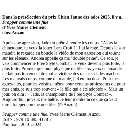
Dans la présélection du prix Chien Jaune des ados 2025, il y a...
Frapper comme une fille
d’Yves-Marie Clément
chez Auzou
Après une agression, Jade est prête à rendre les coups. "Alors la
chinetoque, tu veux la jouer Lara Croft ?" J’ai la rage. Depuis le soir
maudit, je regarde en boucle la vidéo de mon agression qui tourne
sur les réseaux. Andrea appelle ça ma "double peine". Ce soir, je
vais commencer le Free Style Combat. Je veux devenir plus forte, la
plus forte. Prouver que mon physique de fille aux yeux en amande
ne fait pas forcément de moi la victime des racistes et des machos.
Les mauvais coups, comme dit mamie, j’ai eu ma dose. Pour mes
agresseurs, pour les voisins, même pour certains professeurs ou pour
mes amis, je suis trop souvent « la fille qui a été adoptée ». Mais un
jour, on dira : « Jade, la championne de Free Style Combat ».
Aujourd’hui, je veux me battre. Je leur montrerai ce que ça veut
dire : frapper comme une fille. (© Auzou)
Frapper comme une fille
, Yves-Marie Clément, Auzou
ISBN : 979-10-395-4178-7
Parution : 26.01.2024