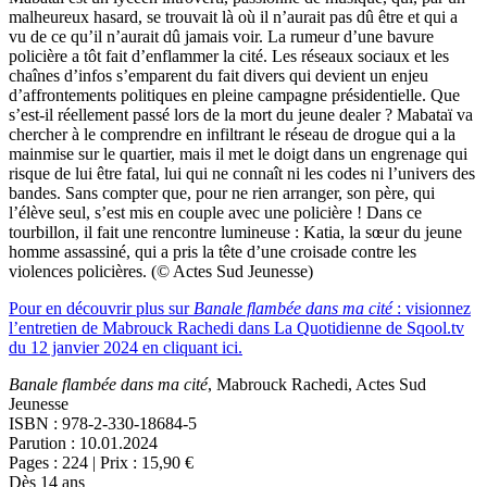
malheureux hasard, se trouvait là où il n’aurait pas dû être et qui a
vu de ce qu’il n’aurait dû jamais voir. La rumeur d’une bavure
policière a tôt fait d’enflammer la cité. Les réseaux sociaux et les
chaînes d’infos s’emparent du fait divers qui devient un enjeu
d’affrontements politiques en pleine campagne présidentielle. Que
s’est-il réellement passé lors de la mort du jeune dealer ? Mabataï va
chercher à le comprendre en infiltrant le réseau de drogue qui a la
mainmise sur le quartier, mais il met le doigt dans un engrenage qui
risque de lui être fatal, lui qui ne connaît ni les codes ni l’univers des
bandes. Sans compter que, pour ne rien arranger, son père, qui
l’élève seul, s’est mis en couple avec une policière ! Dans ce
tourbillon, il fait une rencontre lumineuse : Katia, la sœur du jeune
homme assassiné, qui a pris la tête d’une croisade contre les
violences policières. (© Actes Sud Jeunesse)
Pour en découvrir plus sur
Banale flambée dans ma cité
: visionnez
l’entretien de Mabrouck Rachedi dans La Quotidienne de Sqool.tv
du 12 janvier 2024 en cliquant ici.
Banale flambée dans ma cité
, Mabrouck Rachedi, Actes Sud
Jeunesse
ISBN : 978-2-330-18684-5
Parution : 10.01.2024
Pages : 224 | Prix : 15,90 €
Dès 14 ans