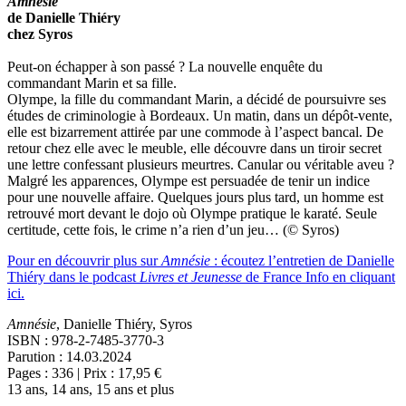
Amnésie
de Danielle Thiéry
chez Syros
Peut-on échapper à son passé ? ​La nouvelle enquête du
commandant Marin et sa fille.
Olympe, la fille du commandant Marin, a décidé de poursuivre ses
études de criminologie à Bordeaux. Un matin, dans un dépôt-vente,
elle est bizarrement attirée par une commode à l’aspect bancal. De
retour chez elle avec le meuble, elle découvre dans un tiroir secret
une lettre confessant plusieurs meurtres. Canular ou véritable aveu ?
Malgré les apparences, Olympe est persuadée de tenir un indice
pour une nouvelle affaire. Quelques jours plus tard, un homme est
retrouvé mort devant le dojo où Olympe pratique le karaté. Seule
certitude, cette fois, le crime n’a rien d’un jeu… (© Syros)
Pour en découvrir plus sur
Amnésie
: écoutez l’entretien de Danielle
Thiéry dans le podcast
Livres et Jeunesse
de France Info en cliquant
ici.
Amnésie
, Danielle Thiéry, Syros
ISBN : 978-2-7485-3770-3
Parution : 14.03.2024
Pages : 336 | Prix : 17,95 €
13 ans, 14 ans, 15 ans et plus