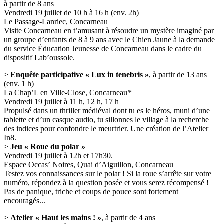
à partir de 8 ans
Vendredi 19 juillet de 10 h à 16 h (env. 2h)
Le Passage-Lanriec, Concarneau
Visite Concarneau en t’amusant à résoudre un mystère imaginé par
un groupe d’enfants de 8 à 9 ans avec le Chien Jaune à la demande
du service Éducation Jeunesse de Concarneau dans le cadre du
dispositif Lab’oussole.
>
Enquête participative « Lux in tenebris »
, à partir de 13 ans
(env. 1 h)
La Chap’L en Ville-Close, Concarneau *
Vendredi 19 juillet à 11 h, 12 h, 17 h
Propulsé dans un thriller médiéval dont tu es le héros, muni d’une
tablette et d’un casque audio, tu sillonnes le village à la recherche
des indices pour confondre le meurtrier. Une création de l’Atelier
In8.
>
Jeu « Roue du polar »
Vendredi 19 juillet à 12h et 17h30.
Espace Occas’ Noires, Quai d’Aiguillon, Concarneau
Testez vos connaissances sur le polar ! Si la roue s’arrête sur votre
numéro, répondez à la question posée et vous serez récompensé !
Pas de panique, triche et coups de pouce sont fortement
encouragés...
>
Atelier « Haut les mains ! »
, à partir de 4 ans