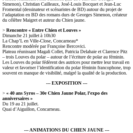
Simenon), Christian Cailleaux, José-Louis Bocquet et Jean-Luc
Fromental (dessinateur et scénaristes de BD) autour du projet de
l’adaptation en BD des romans durs de Georges Simenon, créateur
du célèbre Maigret et auteur du Chien jaune.
>
Rencontre « Entre Chien et Louves »
Dimanche 21 juillet à 10h30
La Chap’L en Ville-Close, Concarneau*
Rencontre modérée par Françoise Bercovici.
Plateau réunissant Magali Collet, Patricia Delahaie et Clarence Pitz
– trois Louves du polar – autour de l’écriture de polar au féminin.
Les Louves du polar fédèrent des autrices pour mettre leur travail en
valeur et favoriser l’identification du polar féminin francophone, trop
souvent en manque de visibilité, malgré la qualité de la production.
--- EXPOSITION ---
>
« 40 ans Syros – 30e Chien Jaune Polar, l’expo des
anniversaires »
Du 19 au 21 juillet.
Quai d’Aiguillon, Concarneau.
--- ANIMATIONS DU CHIEN JAUNE ---