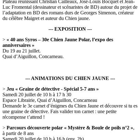
Plateau réunissant Christian Cailleaux, José-Louis Bocquet et Jean-
Luc Fromental (dessinateur et scénaristes de BD) autour du projet de
l’adaptation en BD des romans durs de Georges Simenon, créateur
du célèbre Maigret et auteur du Chien jaune.
--- EXPOSITION ---
>
« 40 ans Syros – 30e Chien Jaune Polar, l’expo des
anniversaires »
Du 19 au 21 juillet.
Quai d’Aiguillon, Concarneau.
--- ANIMATIONS DU CHIEN JAUNE ---
>
Jeu « Graine de détective - Spécial 5-7 ans »
Samedi 20 juillet de 10 h à 17 h 30
Espace Librairie, Quai d’Aiguillon, Concarneau
Demande le 3e carnet d’énigmes du Chien Jaune et découvre si tu es
une graine de détective. Fais valider ton carnet : une petite
récompense t’attend !
>
Parcours découverte polar « Mystère & Boule de poils n°2 »
,
à partir de 8 ans
Samedi 20 juillet de 10 h à 16 h (env. 2h).