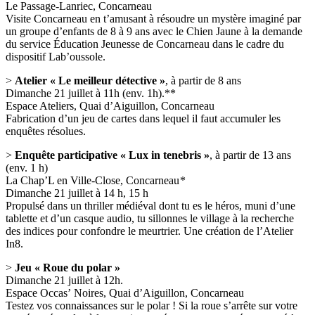
Le Passage-Lanriec, Concarneau
Visite Concarneau en t’amusant à résoudre un mystère imaginé par
un groupe d’enfants de 8 à 9 ans avec le Chien Jaune à la demande
du service Éducation Jeunesse de Concarneau dans le cadre du
dispositif Lab’oussole.
>
Atelier « Le meilleur détective »
, à partir de 8 ans
Dimanche 21 juillet à 11h (env. 1h).**
Espace Ateliers, Quai d’Aiguillon, Concarneau
Fabrication d’un jeu de cartes dans lequel il faut accumuler les
enquêtes résolues.
>
Enquête participative « Lux in tenebris »
, à partir de 13 ans
(env. 1 h)
La Chap’L en Ville-Close, Concarneau *
Dimanche 21 juillet à 14 h, 15 h
Propulsé dans un thriller médiéval dont tu es le héros, muni d’une
tablette et d’un casque audio, tu sillonnes le village à la recherche
des indices pour confondre le meurtrier. Une création de l’Atelier
In8.
>
Jeu « Roue du polar »
Dimanche 21 juillet à 12h.
Espace Occas’ Noires, Quai d’Aiguillon, Concarneau
Testez vos connaissances sur le polar ! Si la roue s’arrête sur votre