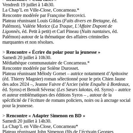
Vendredi 19 juillet à 14h30.
La Chap’L en Ville-Close, Concarneau.*
Rencontre modérée par Françoise Bercovici.
Plateau réunissant Louis Gildas (
Faits divers en Bretagne
, éd.
Palémon), Valérie Morice (
La Traque, L’Affaire Dupont de
Ligonnès
, éd. Petit à petit) et Carl Pineau (
Nuits nantaises
, éd.
Palémon) autour de la thématique des affaires criminelles
marquantes et non résolues.
>
Rencontre « Écrire du polar pour la jeunesse »
Samedi 20 juillet à 10h30.
Médiathèque communautaire de Concarneau.*
Rencontre modérée par Solène Durosset.
Plateau réunissant Mélody Gornet – autrice notamment d’
Apitoxine
(éd. Thierry Magnier) roman sélectionné pour le prix Chien Jaune
des ados 2024 –, Jeanne Faivre d’Arcier (série
Enquête à Bordeaux
,
éd. Syros) et Benoît Séverac (
Les Sœurs lakotas
, éd. Syros) – autrice
et auteur emblématiques des éditions Syros – , autour de la
spécificité de l’écriture de romans policiers, noirs ou à ancrage social
pour la jeunesse.
>
Rencontre « Adapter Simenon en BD »
Samedi 20 juillet à 14h30.
La Chap’L en Ville-Close, Concarneau*
Plateau réunissant John Simenon (fils de l’écrivain Georges