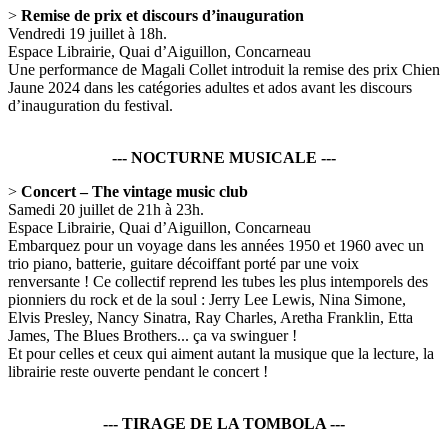
>
Remise de prix et discours d’inauguration
Vendredi 19 juillet à 18h.
Espace Librairie, Quai d’Aiguillon, Concarneau
Une performance de Magali Collet introduit la remise des prix Chien
Jaune 2024 dans les catégories adultes et ados avant les discours
d’inauguration du festival.
--- NOCTURNE MUSICALE ---
>
Concert – The vintage music club
Samedi 20 juillet de 21h à 23h.
Espace Librairie, Quai d’Aiguillon, Concarneau
Embarquez pour un voyage dans les années 1950 et 1960 avec un
trio piano, batterie, guitare décoiffant porté par une voix
renversante ! Ce collectif reprend les tubes les plus intemporels des
pionniers du rock et de la soul : Jerry Lee Lewis, Nina Simone,
Elvis Presley, Nancy Sinatra, Ray Charles, Aretha Franklin, Etta
James, The Blues Brothers... ça va swinguer !
Et pour celles et ceux qui aiment autant la musique que la lecture, la
librairie reste ouverte pendant le concert !
--- TIRAGE DE LA TOMBOLA ---