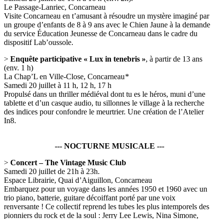
Le Passage-Lanriec, Concarneau
Visite Concarneau en t’amusant à résoudre un mystère imaginé par
un groupe d’enfants de 8 à 9 ans avec le Chien Jaune à la demande
du service Éducation Jeunesse de Concarneau dans le cadre du
dispositif Lab’oussole.
>
Enquête participative « Lux in tenebris »
, à partir de 13 ans
(env. 1 h)
La Chap’L en Ville-Close, Concarneau *
Samedi 20 juillet à 11 h, 12 h, 17 h
Propulsé dans un thriller médiéval dont tu es le héros, muni d’une
tablette et d’un casque audio, tu sillonnes le village à la recherche
des indices pour confondre le meurtrier. Une création de l’Atelier
In8.
--- NOCTURNE MUSICALE ---
>
Concert – The Vintage Music Club
Samedi 20 juillet de 21h à 23h.
Espace Librairie, Quai d’Aiguillon, Concarneau
Embarquez pour un voyage dans les années 1950 et 1960 avec un
trio piano, batterie, guitare décoiffant porté par une voix
renversante ! Ce collectif reprend les tubes les plus intemporels des
pionniers du rock et de la soul : Jerry Lee Lewis, Nina Simone,