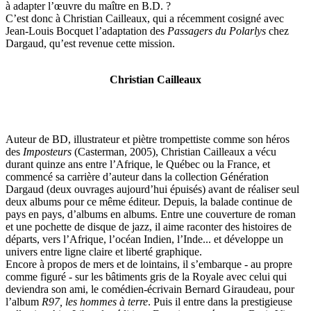
à adapter l’œuvre du maître en B.D. ?
C’est donc à Christian Cailleaux, qui a récemment cosigné avec
Jean-Louis Bocquet l’adaptation des
Passagers du Polarlys
chez
Dargaud, qu’est revenue cette mission.
Christian Cailleaux
Auteur de BD, illustrateur et piètre trompettiste comme son héros
des
Imposteurs
(Casterman, 2005), Christian Cailleaux a vécu
durant quinze ans entre l’Afrique, le Québec ou la France, et
commencé sa carrière d’auteur dans la collection Génération
Dargaud (deux ouvrages aujourd’hui épuisés) avant de réaliser seul
deux albums pour ce même éditeur. Depuis, la balade continue de
pays en pays, d’albums en albums. Entre une couverture de roman
et une pochette de disque de jazz, il aime raconter des histoires de
départs, vers l’Afrique, l’océan Indien, l’Inde... et développe un
univers entre ligne claire et liberté graphique.
Encore à propos de mers et de lointains, il s’embarque - au propre
comme figuré - sur les bâtiments gris de la Royale avec celui qui
deviendra son ami, le comédien-écrivain Bernard Giraudeau, pour
l’album
R97, les hommes à terre
. Puis il entre dans la prestigieuse