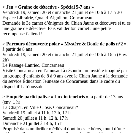
>
Jeu « Graine de détective - Spécial 5-7 ans »
Vendredi 19, samedi 20 et dimanche 21 juillet de 10 h à 17 h 30
Espace Librairie, Quai d’Aiguillon, Concarneau
Demande le 3e carnet d’énigmes du Chien Jaune et découvre si tu es
une graine de détective. Fais valider ton carnet : une petite
récompense t’attend !
>
Parcours découverte polar « Mystère & Boule de poils n°2 »
,
à partir de 8 ans
Vendredi 19, samedi 20 et dimanche 21 juillet de 10 h à 16 h (Env.
2h)
Le Passage-Lanriec, Concarneau
Visite Concarneau en t’amusant à résoudre un mystère imaginé par
un groupe d’enfants de 8 à 9 ans avec le Chien Jaune à la demande
du service Éducation Jeunesse de Concarneau dans le cadre du
dispositif Lab’oussole.
>
Enquête participative « Lux in tenebris »
, à partir de 13 ans
(env. 1 h)
La Chap’L en Ville-Close, Concarneau *
Vendredi 19 juillet à 11 h, 12 h, 17 h
Samedi 20 juillet à 11 h, 12 h, 17 h
Dimanche 21 juillet à 14 h, 15 h
Propulsé dans un thriller médiéval dont tu es le héros, muni d’une