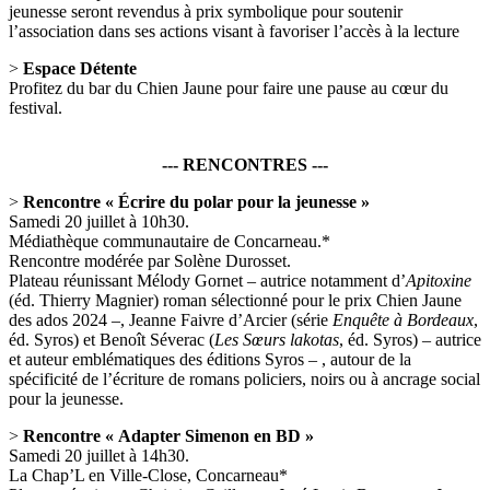
jeunesse seront revendus à prix symbolique pour soutenir
l’association dans ses actions visant à favoriser l’accès à la lecture
>
Espace Détente
Profitez du bar du Chien Jaune pour faire une pause au cœur du
festival.
--- RENCONTRES ---
>
Rencontre « Écrire du polar pour la jeunesse »
Samedi 20 juillet à 10h30.
Médiathèque communautaire de Concarneau.*
Rencontre modérée par Solène Durosset.
Plateau réunissant Mélody Gornet – autrice notamment d’
Apitoxine
(éd. Thierry Magnier) roman sélectionné pour le prix Chien Jaune
des ados 2024 –, Jeanne Faivre d’Arcier (série
Enquête à Bordeaux
,
éd. Syros) et Benoît Séverac (
Les Sœurs lakotas
, éd. Syros) – autrice
et auteur emblématiques des éditions Syros – , autour de la
spécificité de l’écriture de romans policiers, noirs ou à ancrage social
pour la jeunesse.
>
Rencontre « Adapter Simenon en BD »
Samedi 20 juillet à 14h30.
La Chap’L en Ville-Close, Concarneau*