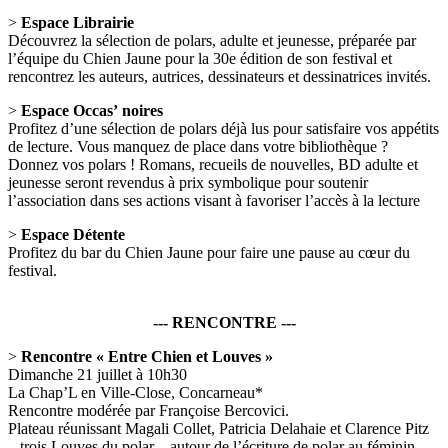
>
Espace Librairie
Découvrez la sélection de polars, adulte et jeunesse, préparée par
l’équipe du Chien Jaune pour la 30e édition de son festival et
rencontrez les auteurs, autrices, dessinateurs et dessinatrices invités.
>
Espace Occas’ noires
Profitez d’une sélection de polars déjà lus pour satisfaire vos appétits
de lecture. Vous manquez de place dans votre bibliothèque ?
Donnez vos polars ! Romans, recueils de nouvelles, BD adulte et
jeunesse seront revendus à prix symbolique pour soutenir
l’association dans ses actions visant à favoriser l’accès à la lecture
>
Espace Détente
Profitez du bar du Chien Jaune pour faire une pause au cœur du
festival.
--- RENCONTRE ---
>
Rencontre « Entre Chien et Louves »
Dimanche 21 juillet à 10h30
La Chap’L en Ville-Close, Concarneau*
Rencontre modérée par Françoise Bercovici.
Plateau réunissant Magali Collet, Patricia Delahaie et Clarence Pitz
– trois Louves du polar – autour de l’écriture de polar au féminin.