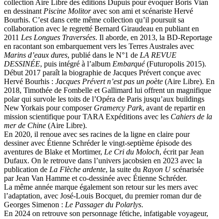
collection Aire Libre des éditions Dupuis pour évoquer Boris Vian
en dessinant
Piscine Molitor
avec son ami et scénariste Hervé
Bourhis. C’est dans cette même collection qu’il poursuit sa
collaboration avec le regretté Bernard Giraudeau en publiant en
2011
Les Longues Traversées
. Il aborde, en 2013, la BD-Reportage
en racontant son embarquement vers les Terres Australes avec
Marins d’eaux dures
, publié dans le N°1 de
LA REVUE
DESSINÉE
, puis intégré à l’album
Embarqué
(Futuropolis 2015).
Début 2017 paraît la biographie de Jacques Prévert conçue avec
Hervé Bourhis :
Jacques Prévert n’est pas un poète
(Aire Libre). En
2018, Timothée de Fombelle et Gallimard lui offrent un magnifique
polar qui survole les toits de l’Opéra de Paris jusqu’aux buildings
New Yorkais pour composer
Gramercy Park
, avant de repartir en
mission scientifique pour TARA Expéditions avec les
Cahiers de la
mer de Chine
(Aire Libre).
En 2020, il renoue avec ses racines de la ligne en claire pour
dessiner avec Étienne Schréder le vingt-septième épisode des
aventures de Blake et Mortimer,
Le Cri du Moloch
, écrit par Jean
Dufaux. On le retrouve dans l’univers jacobsien en 2023 avec la
publication de
La Flèche ardente
, la suite du
Rayon U
scénarisée
par Jean Van Hamme et co-dessinée avec Étienne Schréder.
La même année marque également son retour sur les mers avec
l’adaptation, avec José-Louis Bocquet, du premier roman dur de
Georges Simenon :
Le Passager du Polarlys
.
En 2024 on retrouve son personnage fétiche, infatigable voyageur,