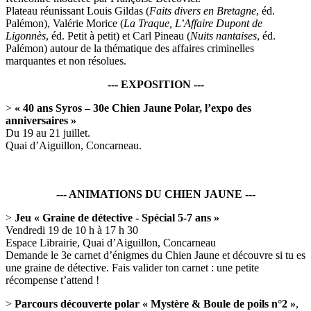
Plateau réunissant Louis Gildas (
Faits divers en Bretagne
, éd.
Palémon), Valérie Morice (
La Traque, L’Affaire Dupont de
Ligonnès
, éd. Petit à petit) et Carl Pineau (
Nuits nantaises
, éd.
Palémon) autour de la thématique des affaires criminelles
marquantes et non résolues.
--- EXPOSITION ---
>
« 40 ans Syros – 30e Chien Jaune Polar, l’expo des
anniversaires »
Du 19 au 21 juillet.
Quai d’Aiguillon, Concarneau.
--- ANIMATIONS DU CHIEN JAUNE ---
>
Jeu « Graine de détective - Spécial 5-7 ans »
Vendredi 19 de 10 h à 17 h 30
Espace Librairie, Quai d’Aiguillon, Concarneau
Demande le 3e carnet d’énigmes du Chien Jaune et découvre si tu es
une graine de détective. Fais valider ton carnet : une petite
récompense t’attend !
>
Parcours découverte polar « Mystère & Boule de poils n°2 »
,