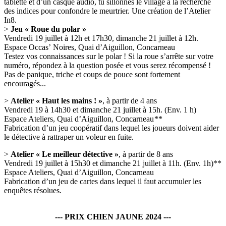
tablette et d’un casque audio, tu sillonnes le village à la recherche
des indices pour confondre le meurtrier. Une création de l’Atelier
In8.
>
Jeu « Roue du polar »
Vendredi 19 juillet à 12h et 17h30, dimanche 21 juillet à 12h.
Espace Occas’ Noires, Quai d’Aiguillon, Concarneau
Testez vos connaissances sur le polar ! Si la roue s’arrête sur votre
numéro, répondez à la question posée et vous serez récompensé !
Pas de panique, triche et coups de pouce sont fortement
encouragés...
>
Atelier « Haut les mains ! »
, à partir de 4 ans
Vendredi 19 à 14h30 et dimanche 21 juillet à 15h. (Env. 1 h)
Espace Ateliers, Quai d’Aiguillon, Concarneau **
Fabrication d’un jeu coopératif dans lequel les joueurs doivent aider
le détective à rattraper un voleur en fuite.
>
Atelier « Le meilleur détective »
, à partir de 8 ans
Vendredi 19 juillet à 15h30 et dimanche 21 juillet à 11h. (Env. 1h)**
Espace Ateliers, Quai d’Aiguillon, Concarneau
Fabrication d’un jeu de cartes dans lequel il faut accumuler les
enquêtes résolues.
--- PRIX CHIEN JAUNE 2024 ---