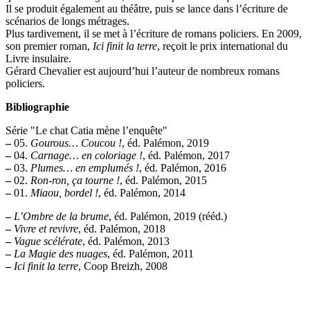
Il se produit également au théâtre, puis se lance dans l’écriture de
scénarios de longs métrages.
Plus tardivement, il se met à l’écriture de romans policiers. En 2009,
son premier roman,
Ici finit la terre
, reçoit le prix international du
Livre insulaire.
Gérard Chevalier est aujourd’hui l’auteur de nombreux romans
policiers.
Bibliographie
Série "Le chat Catia mène l’enquête"
–
05.
Gourous… Coucou !
, éd. Palémon, 2019
–
04.
Carnage… en coloriage !
, éd. Palémon, 2017
–
03.
Plumes… en emplumés !
, éd. Palémon, 2016
–
02.
Ron-ron, ça tourne !
, éd. Palémon, 2015
–
01.
Miaou, bordel !
, éd. Palémon, 2014
–
L’Ombre de la brume
, éd. Palémon, 2019 (rééd.)
–
Vivre et revivre
, éd. Palémon, 2018
–
Vague scélérate
, éd. Palémon, 2013
–
La Magie des nuages
, éd. Palémon, 2011
–
Ici finit la terre
, Coop Breizh, 2008