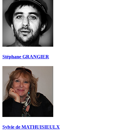
Stéphane GRANGIER
Sylvie de MATHUISIEULX