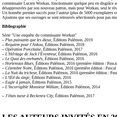
commissaire Lucien Workan, fonctionnaire quelque peu en disgrâce aupr
désapprouvées par son nouveau patron, mais pour Workan, seul le rés
Un honnête premier succès pour l’auteur (plus de 5000 exemplaires 
Ajoutons que ses ouvrages se sont retrouvés sélectionnés pour pas moi
Bibliographie
Série "Une enquête du commissaire Workan"
–
Plus puissants que les dieux,
Éditions Palémon, 2019
–
Requiem pour l’Ankou,
Éditions Palémon, 2018
–
Opération Porcelaine,
Éditions Palémon, 2017
–
L’Héritage de Jack l’Éventreur,
Éditions Palémon, 2016
–
Le Quai des enrhumés,
Éditions Palémon, 2016
–
Hortensias Blues,
Éditions Palémon, 2016 (première édition : Pasca
–
Cézembre Noire,
Éditions Palémon, 2016 (première édition : Pascal
–
La Nuit du tricheur,
Éditions Palémon, 2016 (première édition : Pas
–
L’Œil du singe,
Éditions Palémon, 2016
–
Eagle à jamais,
Éditions Palémon, 2015
–
L’Incorrigible Monsieur William,
Éditions Palémon, 2014
–
J’étais tueur à Beckenra City,
Éditions Palémon, 2017