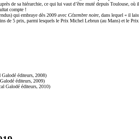
ès de sa hiérarchie, ce qui lui vaut d’être muté depuis Toulouse, où il
ultat compte !
vendus) qui embraye dès 2009 avec
Cézembre noire
, dans lequel « il la
ns de 5 prix, parmi lesquels le Prix Michel Lebrun (au Mans) et le Pri
l Galodé éditeurs, 2008)
 Galodé éditeurs, 2009)
cal Galodé éditeurs, 2010)