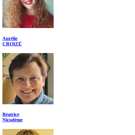
Aurélie
CROIZÉ
Béatrice
Nicodème