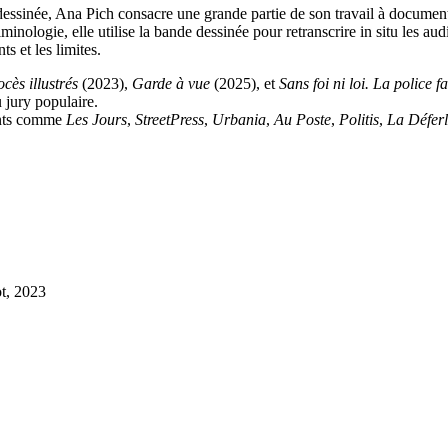
essinée, Ana Pich consacre une grande partie de son travail à documenter 
minologie, elle utilise la bande dessinée pour retranscrire in situ les aud
s et les limites.
cès illustrés
(2023),
Garde à vue
(2025), et
Sans foi ni loi. La police fa
 jury populaire.
dants comme
Les Jours
,
StreetPress
,
Urbania
,
Au Poste
,
Politis
,
La Déferl
t, 2023