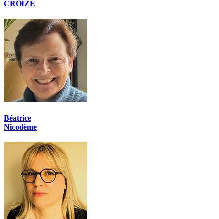
CROIZÉ
Béatrice
Nicodème