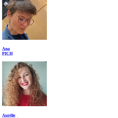
Ana
PICH
Aurélie