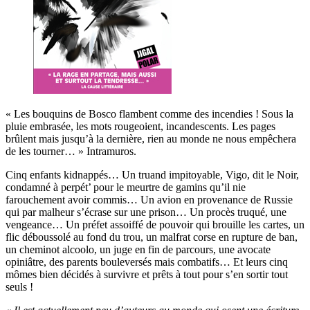
« Les bouquins de Bosco flambent comme des incendies ! Sous la
pluie embrasée, les mots rougeoient, incandescents. Les pages
brûlent mais jusqu’à la dernière, rien au monde ne nous empêchera
de les tourner… » Intramuros.
Cinq enfants kidnappés… Un truand impitoyable, Vigo, dit le Noir,
condamné à perpét’ pour le meurtre de gamins qu’il nie
farouchement avoir commis… Un avion en provenance de Russie
qui par malheur s’écrase sur une prison… Un procès truqué, une
vengeance… Un préfet assoiffé de pouvoir qui brouille les cartes, un
flic déboussolé au fond du trou, un malfrat corse en rupture de ban,
un cheminot alcoolo, un juge en fin de parcours, une avocate
opiniâtre, des parents bouleversés mais combatifs… Et leurs cinq
mômes bien décidés à survivre et prêts à tout pour s’en sortir tout
seuls !