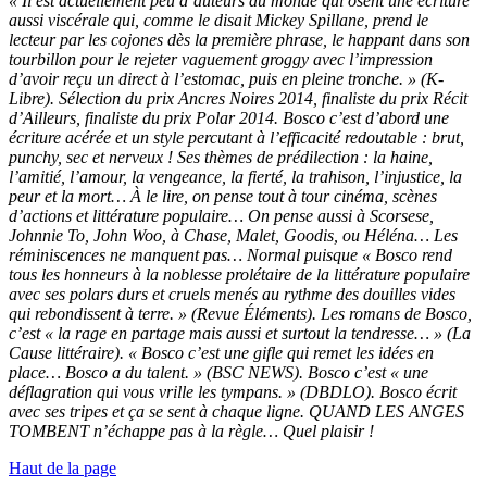
« Il est actuellement peu d’auteurs au monde qui osent une écriture
aussi viscérale qui, comme le disait Mickey Spillane, prend le
lecteur par les cojones dès la première phrase, le happant dans son
tourbillon pour le rejeter vaguement groggy avec l’impression
d’avoir reçu un direct à l’estomac, puis en pleine tronche. » (K-
Libre). Sélection du prix Ancres Noires 2014, finaliste du prix Récit
d’Ailleurs, finaliste du prix Polar 2014. Bosco c’est d’abord une
écriture acérée et un style percutant à l’efficacité redoutable : brut,
punchy, sec et nerveux ! Ses thèmes de prédilection : la haine,
l’amitié, l’amour, la vengeance, la fierté, la trahison, l’injustice, la
peur et la mort… À le lire, on pense tout à tour cinéma, scènes
d’actions et littérature populaire… On pense aussi à Scorsese,
Johnnie To, John Woo, à Chase, Malet, Goodis, ou Héléna… Les
réminiscences ne manquent pas… Normal puisque « Bosco rend
tous les honneurs à la noblesse prolétaire de la littérature populaire
avec ses polars durs et cruels menés au rythme des douilles vides
qui rebondissent à terre. » (Revue Éléments). Les romans de Bosco,
c’est « la rage en partage mais aussi et surtout la tendresse… » (La
Cause littéraire). « Bosco c’est une gifle qui remet les idées en
place… Bosco a du talent. » (BSC NEWS). Bosco c’est « une
déflagration qui vous vrille les tympans. » (DBDLO). Bosco écrit
avec ses tripes et ça se sent à chaque ligne. QUAND LES ANGES
TOMBENT n’échappe pas à la règle… Quel plaisir !
Haut de la page